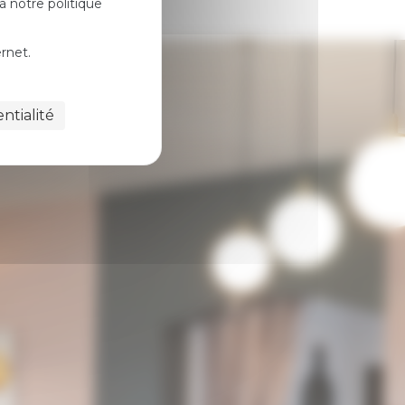
 notre politique
rnet.
ntialité