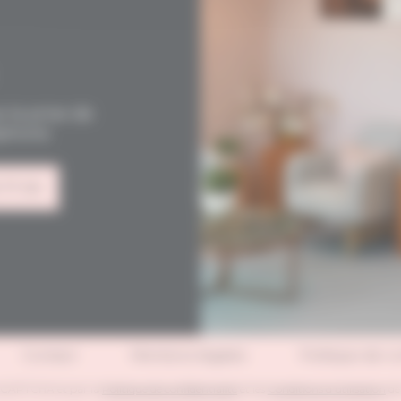
 la prise de
éphone.
 77 59
Contact
Mentions légales
Politique de co
 reCAPTCHA et par la
Politique de confidentialité
et les
Conditions d'utilisation
de