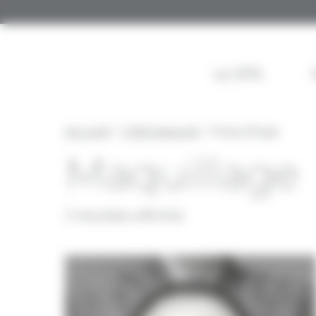
Panneau de gestion des cookies
Le SPA
Accueil
>
Côté beauté
> Maquillage
Maquillage
3 résultats affichés