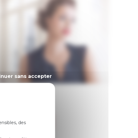
inuer sans accepter
Maquillage jour
Plage
32.00
€
–
34.00
€
de
prix :
32.00 €
Offrir ce produit
ensibles, des
à
34.00 €