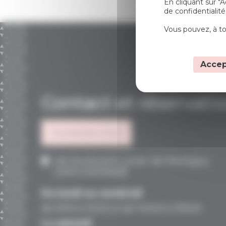
En cliquant sur "
de confidentialité
Vous pouvez, à to
Accep
Contact et réservati
Contactez-nous
48, boulevard Lucien de Montigny
53100 MAYENNE
Du lundi au vendredi
de 9h15 à 12h15 et de 14h00 à 19h00
Le samedi