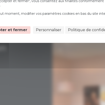
Accepter et fermer", vous consentez aux finalités conformément à
.
ut moment, modifier vos paramètres cookies en bas du site inte
ter et fermer
Personnaliser
Politique de confide
on