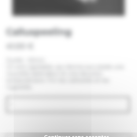
Calluspeeling
41.00
€
Durée : 45min
Un soin agréable, qui donne aux pieds une
nouvelle splendeur et une douceur
extraordinaire. Fini les callosités et les
rugosités.
quantité
de
Calluspeeling