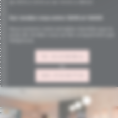
de 9h15 à 12h15 et de 14h00 à 18h00
Sur rendez-vous entre 12h15 et 14h00
Nous avisons notre aimable clientèle que la
prise de rendez-vous se fait uniquement par
téléphone.
Tél. : 02 43 08 98 44
ou
SMS : 07 61 99 77 59