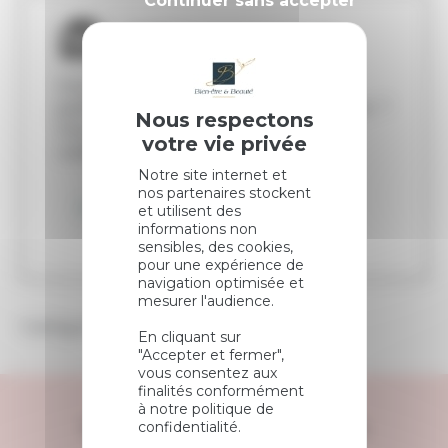
Continuer sans accepter
Offrir ce produit
Vous pensez que ce produit est
parfait pour un ami ou un être cher ?
Vous pouvez acheter une carte-
cadeau pour cet article !
Notre site internet et
nos partenaires stockent
Offrir ce produit
et utilisent des
informations non
sensibles, des cookies,
pour une expérience de
navigation optimisée et
mesurer l'audience.
Catégorie :
Mains et pieds
En cliquant sur
"Accepter et fermer",
vous consentez aux
finalités conformément
à notre politique de
Vous avez besoin d’un
confidentialité.