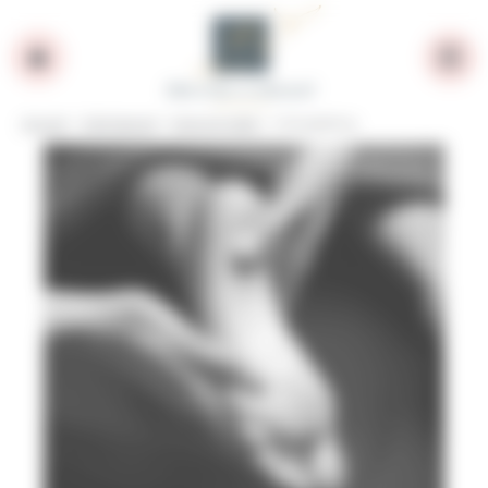
Panneau de gestion des cookies
Accueil
>
Côté beauté
>
Mains et pieds
> Calluspeeling